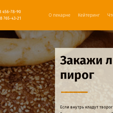
23 456-78-90
О пекарне
Кейтеринг
Чт
98 765-43-21
Хлебобу
изделия
Мы безгранично гордимся т