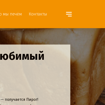
о мы печём
Контакты
лочные
ем, что для нас печь ХЛЕБ — это