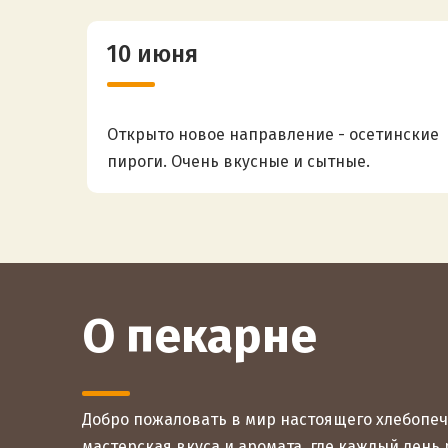
10 июня
Открыто новое направление - осетинские
пироги. Очень вкусные и сытные.
Попробуйте уже сейчас.
О пекарне
Добро пожаловать в мир настоящего хлебопече
мастерская вкуса и аромата, где каждый день