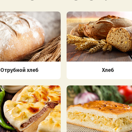
Отрубной хлеб
Хлеб